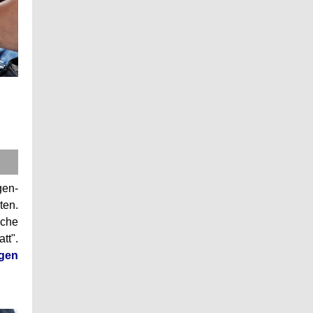
gen-
ten.
sche
tt".
gen