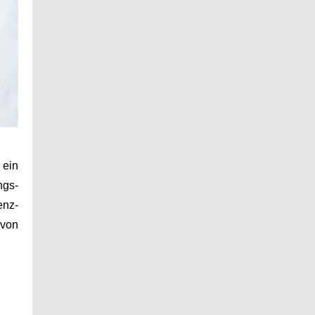
 ein
ngs-
enz-
 von