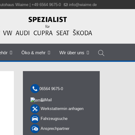
utohaus Wiaime | +49 6564 9675-0
info@wiaime.de
ehör
Öko & mehr
Wir über uns
06564 9675-0
E-Mail
Werkstattermin anfragen
Fahrzeugsuche
Ansprechpartner