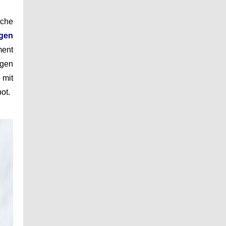
iche
gen
ment
ngen
 mit
ot.