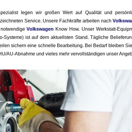
pezialist
legen wir großen Wert auf Qualität und persönl
ezeichneten Service.
U
nsere Fachkräfte
arbeiten
nach
Volkswa
s notwendige
Volkswagen
Know How
.
Unser Werkstatt-Equip
fo-Systeme)
ist auf dem aktuellsten Stand.
T
ägliche Belieferu
eilen sichern eine schnelle Bearbeitung. Bei Bedarf bleiben Sie
 HU/AU-Abnahme und vieles mehr vervollständigen unser Angeb