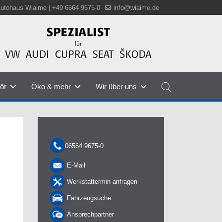
utohaus Wiaime | +49 6564 9675-0
info@wiaime.de
ör
Öko & mehr
Wir über uns
06564 9675-0
E-Mail
Werkstattermin anfragen
Fahrzeugsuche
Ansprechpartner