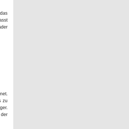
 das
asst
äder
net.
s zu
ger.
 der