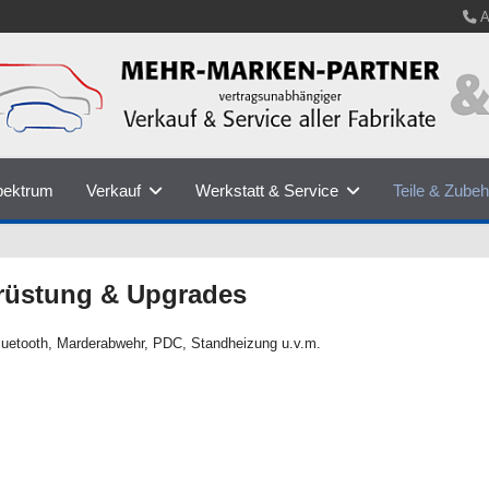
A
pektrum
Verkauf
Werkstatt & Service
Teile & Zubeh
rüstung & Upgrades
luetooth, Marderabwehr, PDC, Standheizung u.v.m.