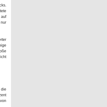
cks.
tete
 auf
 nur
rter
nige
roße
icht
 die
zent
 von