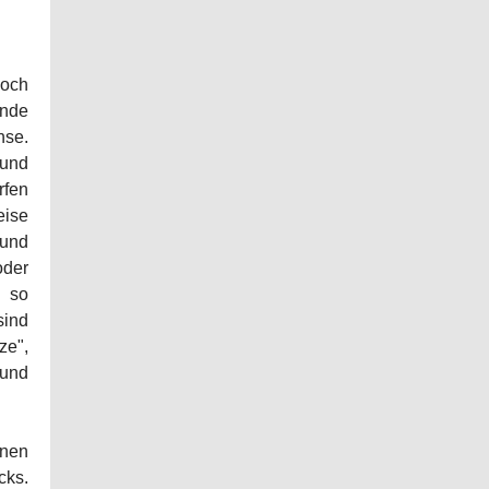
 Doch
ande
hse.
 und
rfen
eise
und
der
s so
sind
ze",
und
inen
cks.