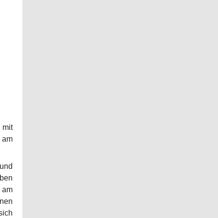
 mit
d am
 und
ben
d am
onen
ich