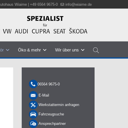
utohaus Wiaime | +49 6564 9675-0
info@wiaime.de
ör
Öko & mehr
Wir über uns
06564 9675-0
E-Mail
Werkstattermin anfragen
Fahrzeugsuche
Ansprechpartner