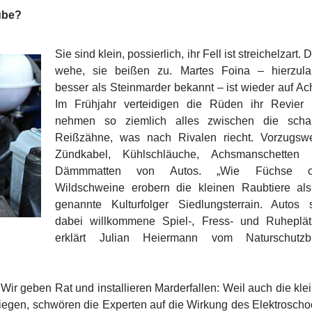
ube?
Sie sind klein, possierlich, ihr Fell ist streichelzart.
wehe, sie beißen zu. Martes Foina – hierzul
besser als Steinmarder bekannt – ist wieder auf Ac
Im Frühjahr verteidigen die Rüden ihr Revier
nehmen so ziemlich alles zwischen die scha
Reißzähne, was nach Rivalen riecht. Vorzugsw
Zündkabel, Kühlschläuche, Achsmanschetten 
Dämmmatten von Autos. „Wie Füchse o
Wildschweine erobern die kleinen Raubtiere al
genannte Kulturfolger Siedlungsterrain. Autos 
dabei willkommene Spiel-, Fress- und Ruheplät
erklärt Julian Heiermann vom Naturschutzb
ir geben Rat und installieren Marderfallen: Weil auch die kle
riegen, schwören die Experten auf die Wirkung des Elektroscho