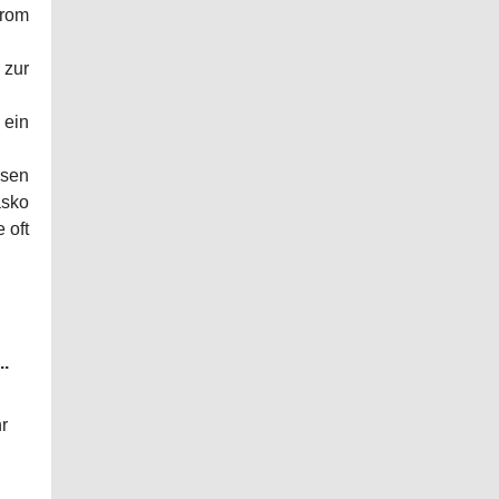
trom
 zur
 ein
psen
asko
 oft
..
r