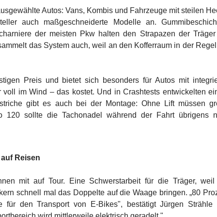
 ausgewählte Autos: Vans, Kombis und Fahrzeuge mit steilen He
teller auch maßgeschneiderte Modelle an. Gummibeschich
charniere der meisten Pkw halten den Strapazen der Träger
 sammelt das System auch, weil an den Kofferraum in der Regel
igen Preis und bietet sich besonders für Autos mit integrie
 voll im Wind – das kostet. Und in Crashtests entwickelten ei
bstriche gibt es auch bei der Montage: Ohne Lift müssen g
120 sollte die Tachonadel während der Fahrt übrigens n
 auf Reisen
en mit auf Tour. Eine Schwerstarbeit für die Träger, weil
ikern schnell mal das Doppelte auf die Waage bringen. „80 Pro
le für den Transport von E-Bikes", bestätigt Jürgen Strähle
rtbereich wird mittlerweile elektrisch geradelt."