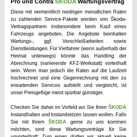
Pro und Contra
ŠKODA
Wartungsvertrag
Diese mit vermeintlich niedrigen monatlichen Raten
zu zahlenden Service-Pakete werden von
Škoda
-
Vertragspartnern insbesondere beim Kauf eines
Fahrzeugs angeboten. Die Angebote beinhalten
Wartungs-, ggf. Verschleißarbeiten sowie
Dienstleistungen. Für Vielfahrer (wenn außerhalb der
Heimat unterwegs) könnte das Handling der
Abrechnung (variierende KFZ-Werkstatt) vorteilhaft
sein. Wenn man jedoch die Raten auf die Laufzeit
hochrechnet und eine Gegenrechnung mit den zu
erwartenden Services aufstellt und vergleicht, ist
unser Preisgefüge meist spürbar günstiger.
Checken Sie daher im Vorfeld wo Sie Ihren
ŠKODA
Instandhalten und Instandsetzen lassen wollen. Falls
Sie mit Ihrem
ŠKODA
gerne zu uns kommen
möchten, sind diese Wartungsverträge für Sie
unvorteilhaft: Zum einen dürfen wir aktuell keine