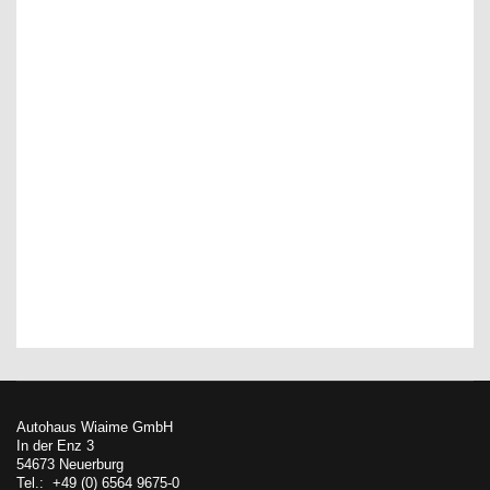
Autohaus Wiaime GmbH
In der Enz 3
54673 Neuerburg
Tel.: +49 (0) 6564 9675-0